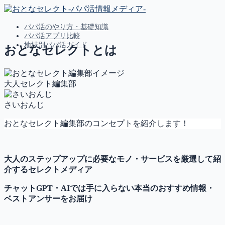
パパ活のやり方・基礎知識
パパ活アプリ比較
地域別パパ活ガイド
おとなセレクトとは
MENU
大人セレクト編集部
パパ活のやり方・基礎知識
パパ活アプリ比較
さいおんじ
地域別パパ活ガイド
おとなセレクト編集部のコンセプトを紹介します！
大人のステップアップに必要なモノ・サービスを厳選して紹
介するセレクトメディア
チャットGPT・AIでは手に入らない本当のおすすめ情報・
ベストアンサーをお届け