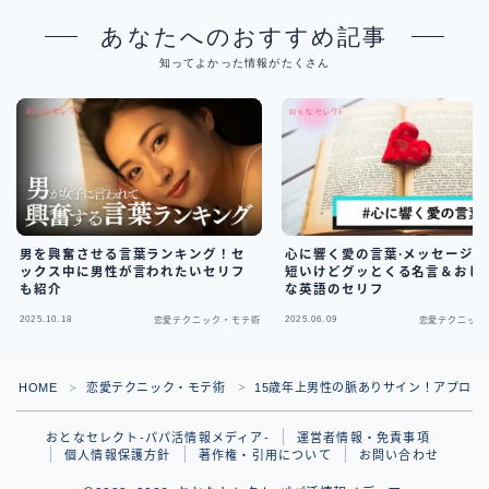
あなたへのおすすめ記事
知ってよかった情報がたくさん
男を興奮させる言葉ランキング！セ
心に響く愛の言葉·メッセージ
ックス中に男性が言われたいセリフ
短いけどグッとくる名言＆おし
も紹介
な英語のセリフ
2025.10.18
2025.06.09
恋愛テクニック・モテ術
恋愛テクニック
HOME
恋愛テクニック・モテ術
15歳年上男性の脈ありサイン！アプロー
＞
＞
おとなセレクト-パパ活情報メディア-
運営者情報・免責事項
個人情報保護方針
著作権・引用について
お問い合わせ