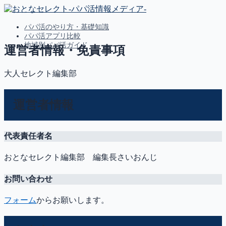
パパ活のやり方・基礎知識
パパ活アプリ比較
地域別パパ活ガイド
運営者情報・免責事項
大人セレクト編集部
MENU
パパ活のやり方・基礎知識
運営者情報
パパ活アプリ比較
地域別パパ活ガイド
代表責任者名
おとなセレクト編集部 編集長さいおんじ
お問い合わせ
フォーム
からお願いします。