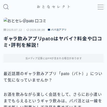
MENU
2025.07.12
2026.08.08
パパ活アプリ
パパ活のやり方・基礎知識
ギャラ飲みアプリpatoはヤバイ？料金や口コ
ミ・評判を解説！
パパ活アプリ比較
地域別パパ活ガイド
当メディア記事にはPRが含まれる場合があります
最近話題のギャラ飲みアプリ「pato（パト）」につい
て気になっていませんか？
お酒を飲みながら楽しく会話をして、さらにお小遣い
までもらえるというギャラ飲みは、パパ活とは一線を