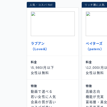
人気・コスパ No1
リッチ層に人気
ラブアン
ペイターズ
（Love&）
（paters）
料金
料金
\5,980/月以下
\12,000/月
女性は無料
女性は無料
特徴
特徴
動画で選べる
高級志向
若い女性に人気
機能が充実
会員の質が高い
富裕層・美