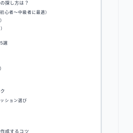
パの探し方は？
★初心者〜中級者に最適）
け）
意）
5選
ィ）
ック
ァッション選び
を作成するコツ