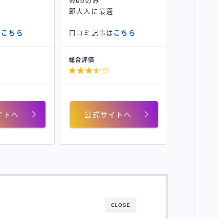
Webのみ
有
即大人に最適
は
こちら
口コミ記事は
こちら
総合評価

イトへ
公式サイトへ
CLOSE