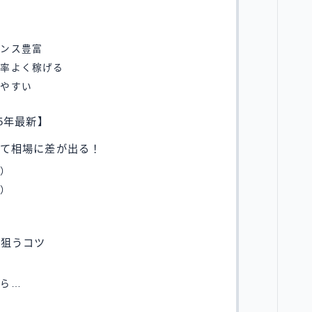
！
ャンス豊富
効率よく稼げる
きやすい
5年最新】
って相場に差が出る！
め）
視）
を狙うコツ
なら…