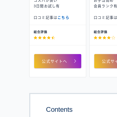
コスパが良い
お手当高め
3日間お試し有
会員ランク
口コミ記事は
こちら
口コミ記事
総合評価
総合評価


公式サイトへ
公式サ
Contents