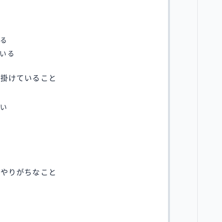
れる
いる
心掛けていること
い
ない
がやりがちなこと