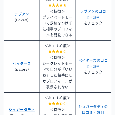

＜特徴＞
ラブアンの口コ
ラブアン
プライベートモー
ミ・評判
（Love&）
ドで足跡をつけず
をチェック
に相手のプロフィ
ールを閲覧できる
＜おすすめ度＞

＜特徴＞
ペイターズの口コ
ペイターズ
シークレットモー
ミ・評判
（paters）
ドで自分が「いい
をチェック
ね」した相手にし
かプロフィールが
表示されない
＜おすすめ度＞

シュガーダディの
シュガーダディ
＜特徴＞
口コミ・評判