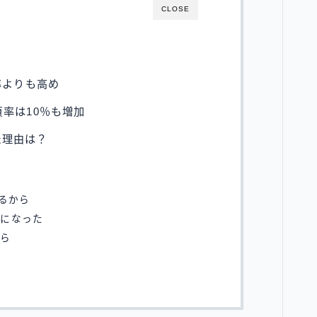
CLOSE
率よりも高め
貞率は10％も増加
た理由は？
るから
うになった
から