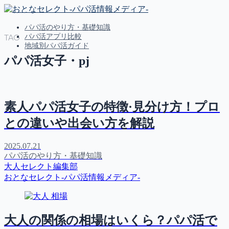
パパ活のやり方・基礎知識
パパ活アプリ比較
TAG
地域別パパ活ガイド
パパ活女子・pj
MENU
パパ活のやり方・基礎知識
素人パパ活女子の特徴·見分け方！プロ
パパ活アプリ比較
地域別パパ活ガイド
との違いや出会い方を解説
2025.07.21
パパ活のやり方・基礎知識
大人セレクト編集部
おとなセレクト-パパ活情報メディア-
大人の関係の相場はいくら？パパ活で