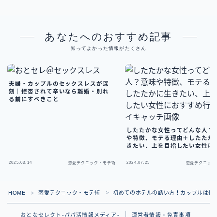
あなたへのおすすめ記事
知ってよかった情報がたくさん
夫婦・カップルのセックスレスが深
刻｜拒否されて辛いなら離婚・別れ
る前にすべきこと
したたかな女性ってどんな人？
や特徴、モテる理由＋したたか
きたい、上を目指したい女性に
すめ行動
2025.03.14
2024.07.25
恋愛テクニック・モテ術
恋愛テクニック
HOME
恋愛テクニック・モテ術
初めてのホテルの誘い方！カップルは何
＞
＞
おとなセレクト-パパ活情報メディア-
運営者情報・免責事項