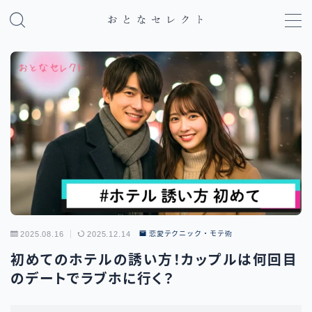
MENU
パパ活のやり方・基礎知識
パパ活アプリ比較
地域別パパ活ガイド
2025.08.16
2025.12.14
恋愛テクニック・モテ術
初めてのホテルの誘い方！カップルは何回目
のデートでラブホに行く？