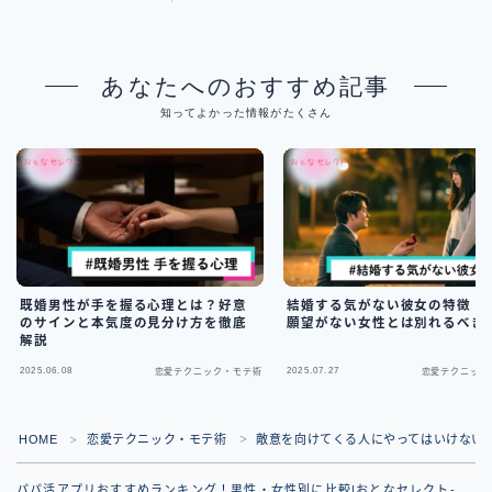
あなたへのおすすめ記事
知ってよかった情報がたくさん
既婚男性が手を握る心理とは？好意
結婚する気がない彼女の特徴！
のサインと本気度の見分け方を徹底
願望がない女性とは別れるべき
解説
2025.06.08
2025.07.27
恋愛テクニック・モテ術
恋愛テクニック
HOME
恋愛テクニック・モテ術
敵意を向けてくる人にやってはいけない
＞
＞
パパ活アプリおすすめランキング！男性・女性別に比較|おとなセレクト-