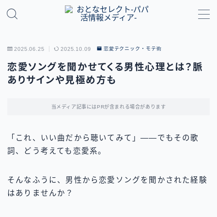
MENU
2025.06.25
2025.10.09
恋愛テクニック・モテ術
パパ活のやり方・基礎知識
恋愛ソングを聞かせてくる男性心理とは？脈
ありサインや見極め方も
パパ活アプリ比較
当メディア記事にはPRが含まれる場合があります
地域別パパ活ガイド
「これ、いい曲だから聴いてみて」——でもその歌
詞、どう考えても恋愛系。
そんなふうに、男性から恋愛ソングを聞かされた経験
はありませんか？