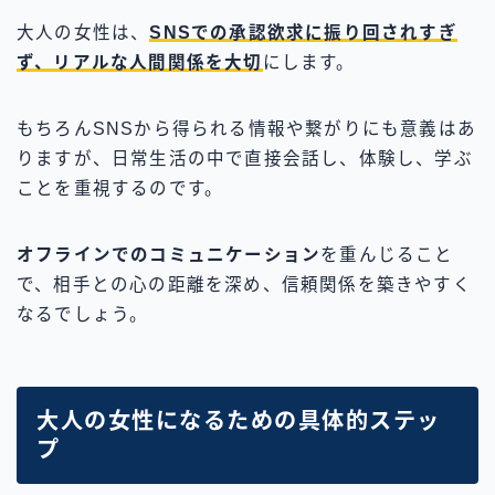
大人の女性は、
SNSでの承認欲求に振り回されすぎ
ず、リアルな人間関係を大切
にします。
もちろんSNSから得られる情報や繋がりにも意義はあ
りますが、日常生活の中で直接会話し、体験し、学ぶ
ことを重視するのです。
オフラインでのコミュニケーション
を重んじること
で、相手との心の距離を深め、信頼関係を築きやすく
なるでしょう。
大人の女性になるための具体的ステッ
プ