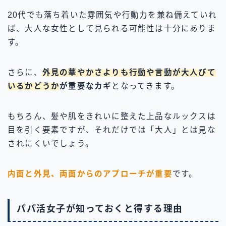
20代でも落ち着いた雰囲気や行動力を兼ね備えていれ
ば、大人な女性として見られる可能性は十分にありま
す。
さらに、
外見の華やかさ
よりも行動や言動が大人びて
いるかどうか
が重要なカギ
となってきます。
もちろん、髪や肌をきれいに整えた上品なルックスは
目を引く要素ですが、それだけでは「大人」とは見な
されにくいでしょう。
内面と外見、両面からのアプローチが重要
です。
パパ活女子が知っておくと得する理由