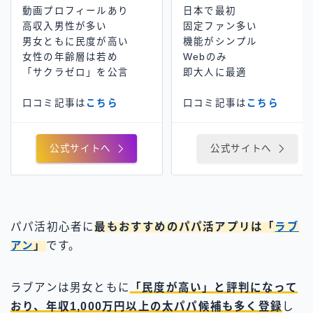
動画プロフィールあり
日本で最初
高収入男性が多い
固定ファン多い
男女ともに民度が高い
機能がシンプル
女性の年齢層は若め
Webのみ
「サクラゼロ」を公言
即大人に最適
口コミ記事は
こちら
口コミ記事は
こちら
公式サイトへ
公式サイトへ
パパ活初心者に
最もおすすめのパパ活アプリは「
ラブ
アン
」
です。
ラブアンは男女ともに
「民度が高い」と評判になって
おり、年収1,000万円以上の太パパ候補も多く登録
し