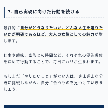
7. 自己実現に向けた行動を続ける
最終的に
自分がどうなりたいか、どんな人生を送りた
いかが明確であるほど、大人の女性としての魅力
が増
します。
仕事や趣味、家族との時間など、それぞれの優先順位
を決めて行動することで、
毎日にハリが生まれ
ます。
もしまだ「やりたいこと」がない人は、さまざまな分
野に挑戦しながら、自分に合うものを見つけていきま
しょう。