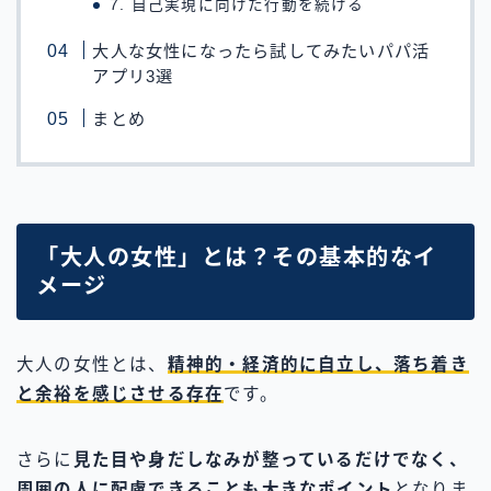
7. 自己実現に向けた行動を続ける
大人な女性になったら試してみたいパパ活
アプリ3選
まとめ
「大人の女性」とは？その基本的なイ
メージ
大人の女性とは、
精神的・経済的に自立
し、落ち着き
と余裕を感じさせる存在
です。
さらに
見た目や身だしなみが整っているだけでなく、
周囲の人に配慮できることも大きなポイント
となりま