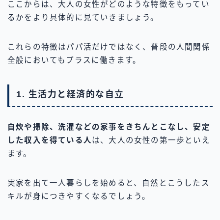
ここからは、大人の女性がどのような特徴をもってい
るかをより具体的に見ていきましょう。
これらの特徴はパパ活だけではなく、普段の人間関係
全般においてもプラスに働きます。
1. 生活力と経済的な自立
自炊や掃除、洗濯などの家事をきちんとこなし、安定
した収入を得ている人
は、大人の女性の第一歩といえ
ます。
実家を出て一人暮らしを始めると、自然とこうしたス
キルが身につきやすくなるでしょう。