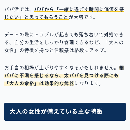
パパ活では、
パパ
から「一緒に過ごす時間に価値を感
じたい」と思ってもらうこと
が大切です。
デートの際にトラブルが起きても落ち着いて対処でき
る、自分の生活をしっかり管理できるなど、「大人の
女性」の特徴を持つと信頼感は格段にアップ。
お手当
の相場が上がりやすくなるかもしれません。
細
パパに不満を感じるなら、太パパを見つける際にも
「大人の余裕」は効果的な武器
になります。
大人の女性が備えている主な特徴