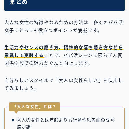
まとめ
大人な女性の特徴やなるための方法は、多くのパパ活
女子にとっても役立つポイントが満載です。
生活力やセンスの磨き方、精神的な落ち着き方などを
意識して実践する
ことで、パパ活シーンに限らず人間
関係全般での魅力がぐんと向上します。
自分らしいスタイルで「大人の女性らしさ」を演出し
てみましょう。
「大人な女性」とは？
大人の女性とは年齢よりも行動や思考面の成熟
度が鍵