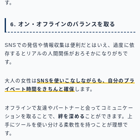
す。
6. オン・オフラインのバランスを取る
SNSでの発信や情報収集は便利だとはいえ、過度に依
存するとリアルの人間関係がおろそかになりがちで
す。
大人の女性は
SNSを使いこなしながらも、自分のプラ
イベート時間をきちんと確保
します。
オフラインで友達やパートナーと会ってコミュニケー
ションを取ることで、
絆を深める
ことができます。上
手にツールを使い分ける柔軟性を持つことが理想で
す。