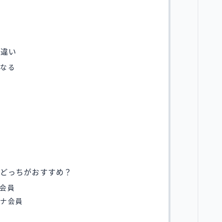
い
の違い
になる
る
ナどっちがおすすめ？
会員
チナ会員