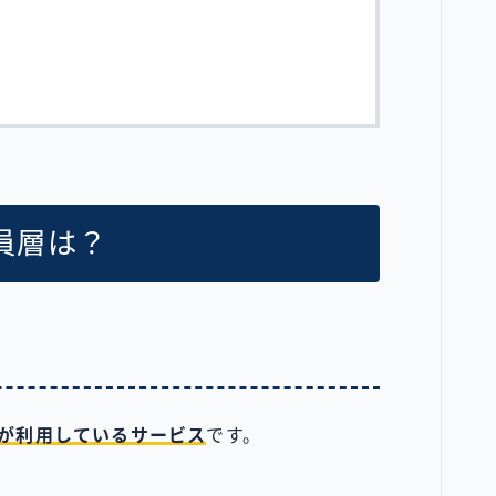
て
員層は？
女が利用しているサービス
です。