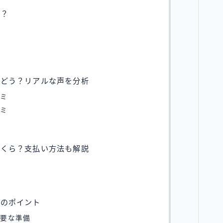
は？
み
はどう？リアルな声を分析
コミ
コミ
いくら？支払い方法も解説
査のポイント
必要な準備