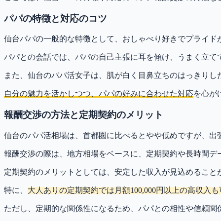
パパの特徴と対応のコツ
仙台パパの一般的な特徴として、おしゃべり好きでプライド
パパとの会話では、パパの自己主張に耳を傾け、うまく立て
また、仙台のパパ活女子は、肌が白く目鼻立ちのはっきりし
自分の魅力を活かしつつ、パパの好みに合わせた対応
を心が
報酬交渉の方法と定期契約のメリット
仙台のパパ活相場は、首都圏に比べるとやや低めですが、出
報酬交渉の際は、地方相場をベースに、定期契約や長時間デ
定期契約のメリットとしては、安定した収入が見込めること
特に、
大人ありの定期契約では月額100,000円以上の高収入も
ただし、定期的な関係性になるため、パパとの相性や信頼関