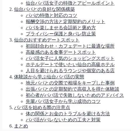
仙台パパ活女子の特徴とアピールポイント
仙台パパとの良好な関係構築
パパの特徴と対応のコツ
報酬交渉の方法と定期契約のメリット
パパを楽しませる会話術と褒め方
プライバシー保護と身バレ防止策
仙台のおすすめデートスポット
初回顔合わせ・カフェデートに最適な場所
高級感のある食事デートスポット
パパ活女子に人気のショッピングスポット
ホテルデートで使いたい仙台の高級ホテル
人目を避けられるラウンジや個室のある店
体験談から学ぶ仙台パパ活の実態
地元パパとの交際で相場をキープした事例
出張パパとの定期契約で高収入を得た体験談
初心者がパパ活で失敗しないためのアドバイス
先輩パパ活女子から学ぶ成功のコツ
パパ活を始める際の注意点
体の関係とお金のトラブルを避ける方法
パパ活がバレないための工夫と対策
まとめ