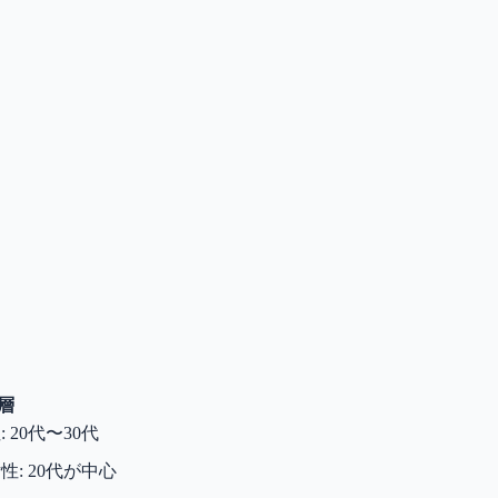
層
: 20代〜30代
女性: 20代が中心