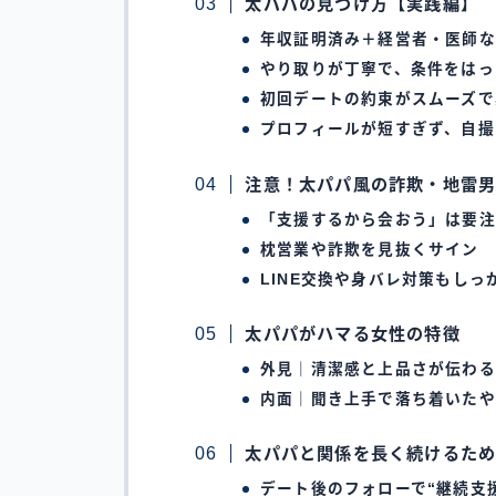
太パパの見つけ方【実践編】
年収証明済み＋経営者・医師な
やり取りが丁寧で、条件をはっ
初回デートの約束がスムーズで
プロフィールが短すぎず、自撮
注意！太パパ風の詐欺・地雷
「支援するから会おう」は要注
枕営業や詐欺を見抜くサイン
LINE交換や身バレ対策もしっ
太パパがハマる女性の特徴
外見｜清潔感と上品さが伝わる
内面｜聞き上手で落ち着いたや
太パパと関係を長く続けるた
デート後のフォローで“継続支