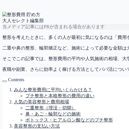
大人セレクト編集部
当メディア記事にはPRが含まれる場合があります
整形を考えたときに、多くの人が最初に気になるのは「費用
二重や鼻の整形、輪郭矯正など、施術によって必要な金額は
そこでこの記事では、整形費用の平均や人気施術の相場、大
夜職や副業、さらに効率よく稼げる方法としてパパ活につい
Contents
みんな整形費用に平均いくらかける？
プチ整形と本格整形の費用の違い
人気の美容整形と費用相場
二重整形（埋没・切開）
鼻・あご・輪郭などの施術
ボトックス・ヒアルロン酸などのプチ整形
美容整形の支払い方法