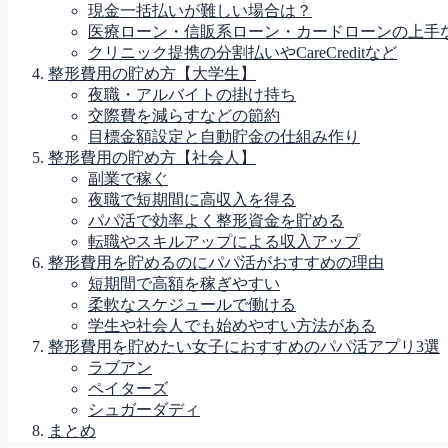
現金一括払いが難しい場合は？
医療ローン・信販系ローン・カードローンの上手
クリニック提携の分割払いやCareCreditなど
整形費用の貯め方【大学生】
夜職・アルバイトの掛け持ち
交際費を減らすなどの節約
目標金額設定と自動貯金の仕組み作り
整形費用の貯め方【社会人】
副業で稼ぐ
夜職で短期間に高収入を得る
パパ活で効率よく整形資金を貯める
転職やスキルアップによる収入アップ
整形費用を貯めるのにパパ活がおすすめの理由
短期間で高額を稼ぎやすい
柔軟なスケジュールで働ける
学生や社会人でも始めやすい方法がある
整形費用を貯めたい女子におすすめのパパ活アプリ3選
ラブアン
ペイターズ
シュガーダディ
まとめ