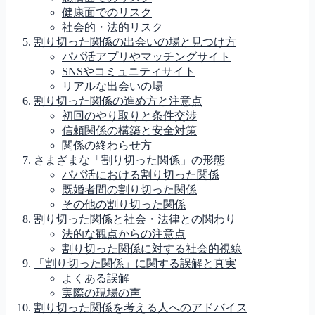
健康面でのリスク
社会的・法的リスク
割り切った関係の出会いの場と見つけ方
パパ活アプリやマッチングサイト
SNSやコミュニティサイト
リアルな出会いの場
割り切った関係の進め方と注意点
初回のやり取りと条件交渉
信頼関係の構築と安全対策
関係の終わらせ方
さまざまな「割り切った関係」の形態
パパ活における割り切った関係
既婚者間の割り切った関係
その他の割り切った関係
割り切った関係と社会・法律との関わり
法的な観点からの注意点
割り切った関係に対する社会的視線
「割り切った関係」に関する誤解と真実
よくある誤解
実際の現場の声
割り切った関係を考える人へのアドバイス