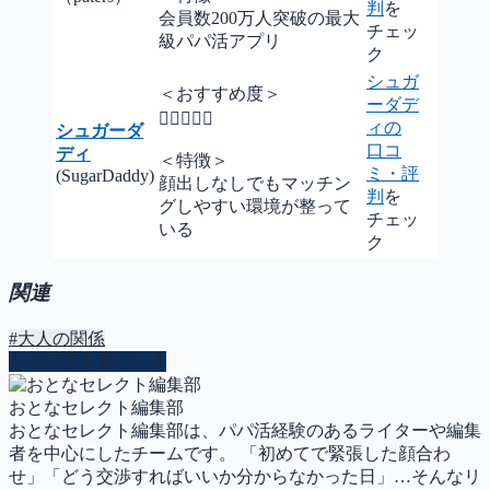
判
を
会員数200万人突破の最大
チェッ
級パパ活アプリ
ク
シュガ
＜おすすめ度＞
ーダデ

ィの
シュガーダ
口コ
ディ
＜特徴＞
ミ・評
(SugarDaddy)
顔出しなしでもマッチン
判
を
グしやすい環境が整って
チェッ
いる
ク
関連
#大人の関係
この記事を書いた人
おとなセレクト編集部
おとなセレクト編集部は、パパ活経験のあるライターや編集
者を中心にしたチームです。 「初めてで緊張した顔合わ
せ」「どう交渉すればいいか分からなかった日」…そんなリ