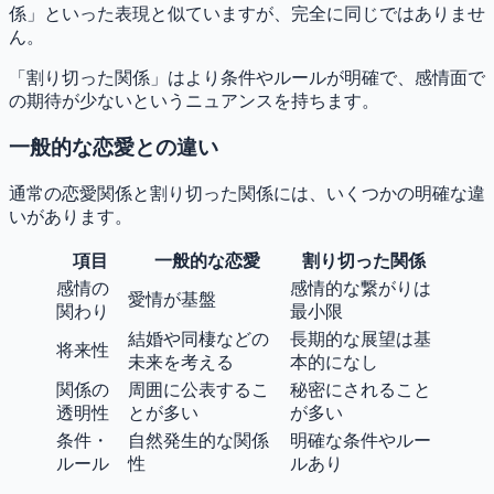
係」といった表現と似ていますが、完全に同じではありませ
ん。
「割り切った関係」はより条件やルールが明確で、感情面で
の期待が少ないというニュアンスを持ちます。
一般的な恋愛との違い
通常の恋愛関係と割り切った関係には、いくつかの明確な違
いがあります。
項目
一般的な恋愛
割り切った関係
感情の
感情的な繋がりは
愛情が基盤
関わり
最小限
結婚や同棲などの
長期的な展望は基
将来性
未来を考える
本的になし
関係の
周囲に公表するこ
秘密にされること
透明性
とが多い
が多い
条件・
自然発生的な関係
明確な条件やルー
ルール
性
ルあり