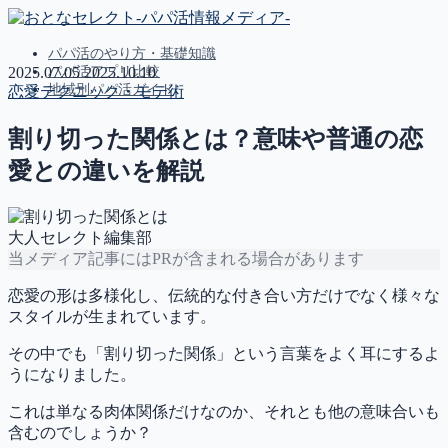
パパ活のやり方・基礎知識
パパ活アプリ比較
2025.07.05
2025.10.10
地域別パパ活ガイド
恋愛テクニック・モテ術
割り切った関係とは？意味や普通の恋
MENU
愛との違いを解説
パパ活のやり方・基礎知識
パパ活アプリ比較
地域別パパ活ガイド
大人セレクト編集部
当メディア記事にはPRが含まれる場合があります
恋愛の形は多様化し、伝統的な付き合い方だけでなく様々な
スタイルが生まれています。
その中でも「割り切った関係」という言葉をよく耳にするよ
うになりました。
これは単なる肉体関係だけなのか、それとも他の意味合いも
含むのでしょうか？