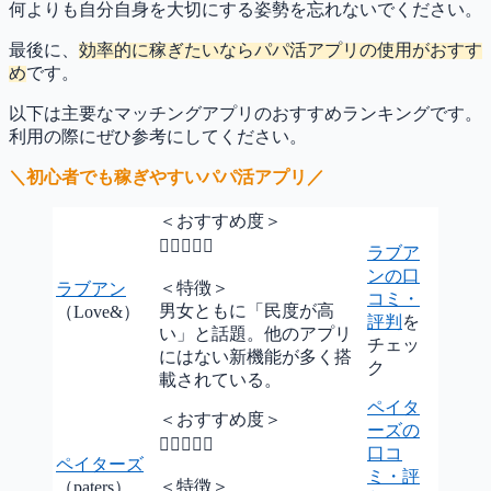
何よりも自分自身を大切にする姿勢を忘れないでください。
最後に、
効率的に稼ぎたいならパパ活アプリの使用がおすす
め
です。
以下は主要なマッチングアプリのおすすめランキングです。
利用の際にぜひ参考にしてください。
＼初心者でも稼ぎやすいパパ活アプリ／
＜おすすめ度＞

ラブア
ンの口
＜特徴＞
ラブアン
コミ・
男女ともに「民度が高
（Love&）
評判
を
い」と話題。他のアプリ
チェッ
にはない新機能が多く搭
ク
載されている。
ペイタ
＜おすすめ度＞
ーズの

口コ
ペイターズ
ミ・評
＜特徴＞
（paters）