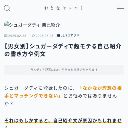
MENU
2026.02.22
2026.08.08
パパ活アプリ
パパ活のやり方・基礎知識
【男女別】シュガーダディで超モテる自己紹介
の書き方や例文
パパ活アプリ比較
地域別パパ活ガイド
当メディア記事にはPRが含まれる場合があります
シュガーダディに登録したのに、
「なかなか理想の相
手とマッチングできない」
とお悩みではありません
か？
それはもしかすると、自己紹介文が原因かもしれませ