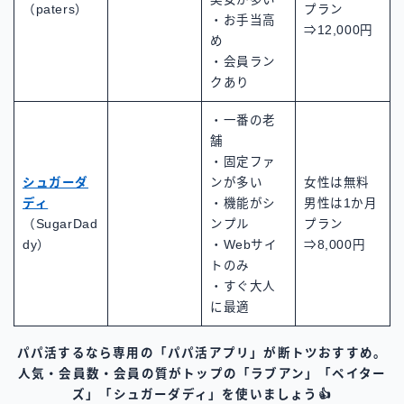
（paters）
プラン
・お手当高
⇒12,000円
め
・会員ラン
クあり
・一番の老
舗
・固定ファ
シュガーダ
ンが多い
女性は無料
ディ
・機能がシ
男性は1か月
（SugarDad
ンプル
プラン
dy）
・Webサイ
⇒8,000円
トのみ
・すぐ大人
に最適
パパ活するなら専用の「パパ活アプリ」が断トツおすすめ。
人気・会員数・会員の質がトップの「ラブアン」「ペイター
ズ」「シュガーダディ」を使いましょう👍