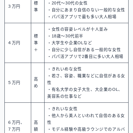
標
・20代～30代の女性
３万円
準
・自分にあまり自信のない一般的な女性
・パパ活アプリで最も多い大人相場
・女性の容姿レベルが十人並み
標
・18歳～30代前半
４万円
準
・大学生や企業OLなど
＋
・自分に少し自信がある一般的な女性
・パパ活アプリで2番目に多い大人相場
・きれいめな女性
・若さ、容姿、職業などに自信がある女
高
５万円
性
め
・有名大学の女子大生、大企業のOL、
美容系の仕事など
・きれいな女性
・他人から美人といわれて自信のある女
６万円、
高
性
７万円
額
・モデル経験や高級ラウンジでのアルバ