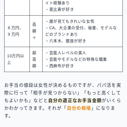
イト経験あり
・恵比寿が好き
・誰が見てもきれいな女性
高
８万円、
・CA、大企業の受付、秘書、モデルな
額
９万円
どのブランドあり
＋
・六本木、銀座が好き
超
・芸能人レベルの美人
10万円以
高
・芸能やモデルなどの特殊な職業
上
額
・西麻布が好き
お手当の値段は女性が決めるものですが、パパ活を実
際に行って「相手が見つからない」「もっと高くして
もよいかも」などと
自分の適正なお手当金額
がいくら
かわかってきます。それが「
自分の相場
」になりま
す。