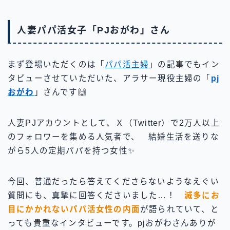
人妻パパ活女子「PJおがわ」さん
まず登場いただくのは「
パパ活主婦
」の記事でもイン
タビューさせていただいた、アラサー現役主婦の「
pj
おがわ
」さんです🙌
人妻PJアカウントとして、Ｘ（Twitter）で2万人以上
のフォロワーを集める人気者で、 結婚生活を送りな
がら5人の定期パパを持つ女性✨
今回、普通だったら答えてくださらないようなえぐい
質問にも、真摯に回答くださいました…！
滅多にお
目にかかれないパパ活女性の内面
が語られていて、と
っても貴重なインタビューです。pjおがわさんありが