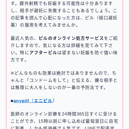
す。膣外射精でも妊娠する可能性は十分あります
し、相手が避妊に失敗することもあるでしょう。こ
の記事を読んで心配になった方は、ピル（経口避妊
薬）の服用を考えてみませんか。
最近人気の、
ピルのオンライン処方サービス
をご紹
介しますので、気になる方は詳細を見てみて下さ
い。特に
アフターピル
は望まない妊娠を防ぐ強い味
方です。
※どんなものも効果は絶対ではありませんので、ち
ゃんと「コンドームをして」と伝える、嫌な相手と
は無理に大人をしないのが一番の予防法です。
■
anypill
（
エニピル
）
医師のオンライン診療を24時間365日すぐに受ける
ことができ、15時以前に申し込めば最短翌日に自宅
に到着。しかも低価格で人気です。LINEで配達状