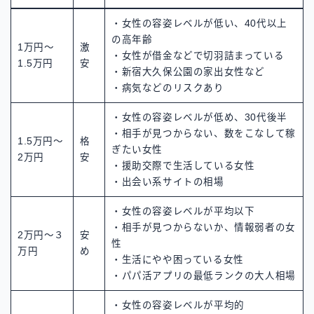
・女性の容姿レベルが低い、40代以上
の高年齢
1万円～
激
・女性が借金などで切羽詰まっている
1.5万円
安
・新宿大久保公園の家出女性など
・病気などのリスクあり
・女性の容姿レベルが低め、30代後半
・相手が見つからない、数をこなして稼
1.5万円～
格
ぎたい女性
2万円
安
・援助交際で生活している女性
・出会い系サイトの相場
・女性の容姿レベルが平均以下
・相手が見つからないか、情報弱者の女
2万円～３
安
性
万円
め
・生活にやや困っている女性
・パパ活アプリの最低ランクの大人相場
・女性の容姿レベルが平均的