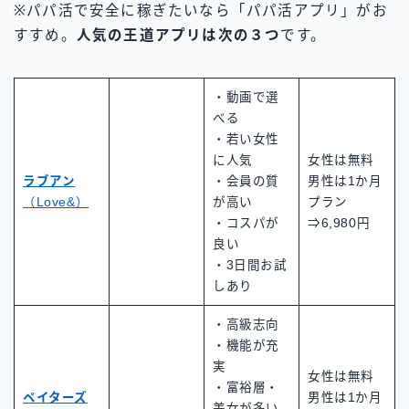
※パパ活で安全に稼ぎたいなら「パパ活アプリ」がお
すすめ。
人気の王道アプリは次の３つ
です。
・動画で選
べる
・若い女性
に人気
女性は無料
ラブアン
・会員の質
男性は1か月
（Love&）
が高い
プラン
・コスパが
⇒6,980円
良い
・3日間お試
しあり
・高級志向
・機能が充
実
女性は無料
・富裕層・
ペイターズ
男性は1か月
美女が多い