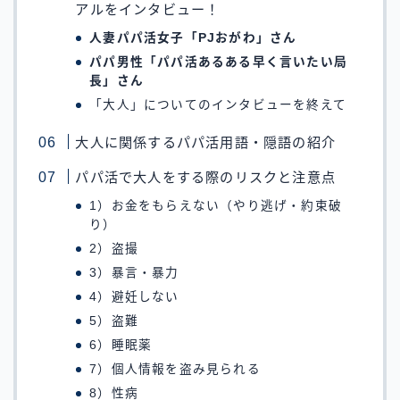
アルをインタビュー！
人妻パパ活女子「PJおがわ」さん
パパ男性「パパ活あるある早く言いたい局
長」さん
「大人」についてのインタビューを終えて
大人に関係するパパ活用語・隠語の紹介
パパ活で大人をする際のリスクと注意点
1）お金をもらえない（やり逃げ・約束破
り）
2）盗撮
3）暴言・暴力
4）避妊しない
5）盗難
6）睡眠薬
7）個人情報を盗み見られる
8）性病