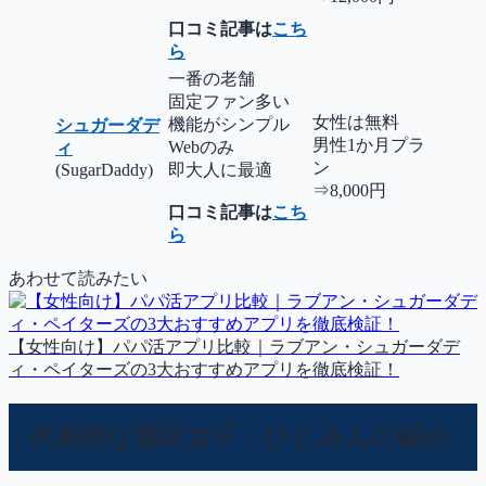
口コミ記事は
こち
ら
一番の老舗
固定ファン多い
女性は無料
機能がシンプル
シュガーダデ
男性1か月プラ
Webのみ
ィ
ン
(SugarDaddy)
即大人に最適
⇒8,000円
口コミ記事は
こち
ら
あわせて読みたい
【女性向け】パパ活アプリ比較｜ラブアン・シュガーダデ
ィ・ペイターズの3大おすすめアプリを徹底検証！
代表的な港区女子：ひとみんの紹介