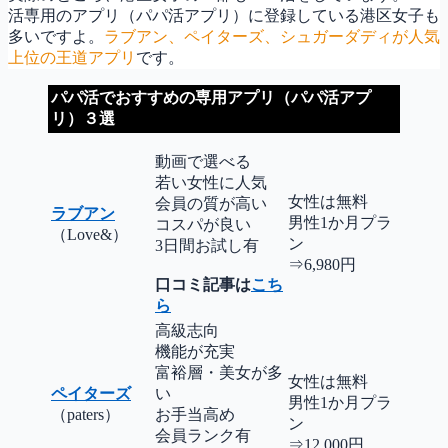
活専用のアプリ（パパ活アプリ）に登録している港区女子も
多いですよ。
ラブアン、ペイターズ、シュガーダディが人気
上位の王道アプリ
です。
パパ活でおすすめの専用アプリ（パパ活アプ
リ）３選
動画で選べる
若い女性に人気
女性は無料
会員の質が高い
ラブアン
男性1か月プラ
コスパが良い
（Love&）
ン
3日間お試し有
⇒6,980円
口コミ記事は
こち
ら
高級志向
機能が充実
富裕層・美女が多
女性は無料
ペイターズ
い
男性1か月プラ
（paters）
お手当高め
ン
会員ランク有
⇒12,000円