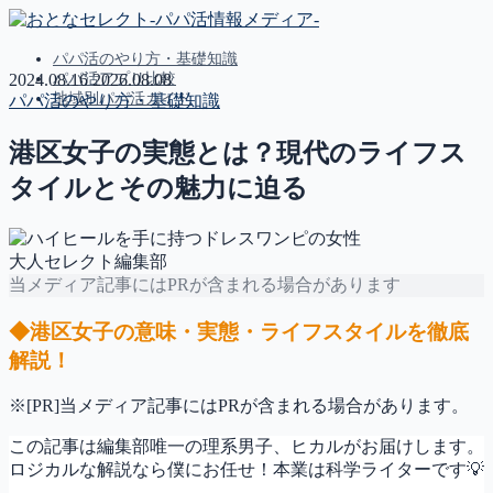
パパ活のやり方・基礎知識
パパ活アプリ比較
2024.08.16
2026.08.08
地域別パパ活ガイド
パパ活のやり方・基礎知識
港区女子の実態とは？現代のライフス
MENU
タイルとその魅力に迫る
パパ活のやり方・基礎知識
パパ活アプリ比較
地域別パパ活ガイド
大人セレクト編集部
当メディア記事にはPRが含まれる場合があります
◆港区女子の意味・実態・ライフスタイルを徹底
解説！
※[PR]当メディア記事にはPRが含まれる場合があります。
この記事は編集部唯一の理系男子、ヒカルがお届けします。
ロジカルな解説なら僕にお任せ！本業は科学ライターです💡