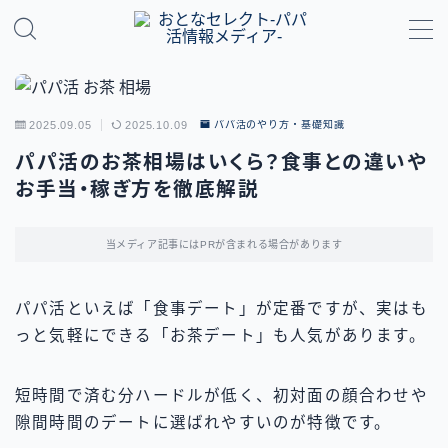
MENU
2025.09.05
2025.10.09
パパ活のやり方・基礎知識
パパ活のやり方・基礎知識
パパ活のお茶相場はいくら？食事との違いや
お手当・稼ぎ方を徹底解説
パパ活アプリ比較
地域別パパ活ガイド
当メディア記事にはPRが含まれる場合があります
パパ活といえば「食事デート」が定番ですが、実はも
っと気軽にできる「お茶デート」も人気があります。
短時間で済む分ハードルが低く、初対面の顔合わせや
隙間時間のデートに選ばれやすいのが特徴です。