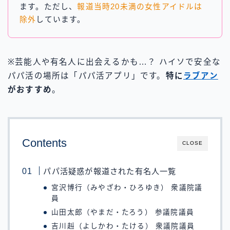
ます。ただし、
報道当時20未満の女性アイドルは
除外
しています。
※芸能人や有名人に出会えるかも…？ ハイソで安全な
パパ活の場所は「パパ活アプリ」です。
特に
ラブアン
がおすすめ
。
Contents
CLOSE
パパ活疑惑が報道された有名人一覧
宮沢博行（みやざわ・ひろゆき） 衆議院議
員
山田太郎（やまだ・たろう） 参議院議員
吉川赳（よしかわ・たける） 衆議院議員