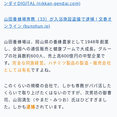
ンダイDIGITAL (nikkan-gendai.com)
山田養蜂場専務（33）が入浴施設盗撮で逮捕 | 文春オ
ンライン (bunshun.jp)
山田養蜂場は、岡山県の養蜂農家として1948年創業
し、全国への通信販売と健康ブームで大成長。グルー
プの社員数約600人、売上高600億円の中堅企業で
す。
完全な同族経営。ハチミツ製品の製造・販売会社
としては有名
ですよね。
このくらいの規模の会社で、しかも専務がパパ活した
くらいで取り上げたくはないのですが、次男坊の御曹
司、山田満生（やまだ・みつお）氏はひどすぎまし
た。しかも
逮捕
されています。