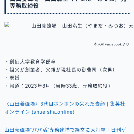
専務取締役
本人のFacebookより
・創価大学教育学部卒
・祖父が創業者、父親が現社長の御曹司（次男）
・既婚
・報道：2023年8月（当時33歳、専務取締役）
〈山田養蜂場〉3代目ボンボンの呆れた素顔 | 集英社
オンライン (shueisha.online)
山田養蜂場“パパ活”専務逮捕で経営に大打撃｜日刊ゲ