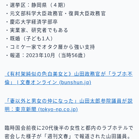
・選挙区：静岡県（４期）
・元文部科学大臣政務官・復興大臣政務官
・慶応大学経済学部卒
・実業家、研究者でもある
・既婚（子ども1人）
・コミケ一家でオタク層から強い支持
・報道：2023年10月（当時56歳）
《有村架純似の色白美女と》山田政務官が「ラブホ不
倫」 | 文春オンライン (bunshun.jp)
「妻以外と男女の仲になった」山田太郎参院議員が説
明：東京新聞 (tokyo-np.co.jp)
臨時国会前夜に20代後半の女性と都内のラブホテルで
密会した様子が「週刊文春」で報道された山田議員。