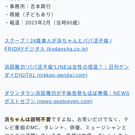
・事務所：吉本興行
・既婚（子どもあり）
・報道：2023年2月（当時60歳）
スクープ！24歳美人が浜ちゃんとパパ活不倫 |
FRIDAYデジタル (kodansha.co.jp)
浜田雅功“パパ活不倫”LINEは女性の捏造？｜日刊ゲン
ダイDIGITAL (nikkan-gendai.com)
ダウンタウン浜田雅功が不倫告発もほぼ無傷｜NEWS
ポストセブン (news-postseven.com)
浜ちゃんは説明不要
ですよね。お笑いだけでなく、テ
レビ番組のMC、タレント、俳優、ミュージシャンと