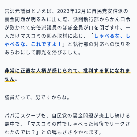
宮沢元議員といえば、2023年12月に自民党安倍派の
裏金問題が明るみに出た際、派閥執行部からかん口令
が敷かれて安倍派議員のほぼ全員が口を閉ざす中、一
人だけマスコミの囲み取材に応じ、「
しゃべるな、し
ゃべるな、これですよ！
」と執行部の対応への憤りを
あらわにして脚光を浴びました。
非常に正直な人柄が感じられて、批判する気になれま
せん
。
議員だって、男ですからね。
パパ活スクープも、自民党の裏金問題が炎上し続ける
最中で、「マスコミの前でしゃべった報復でリークさ
れたのでは？」との噂もささやかれます。