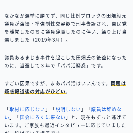
なかなか選挙に勝てず、同じ比例ブロックの田畑毅元
議員が盗撮・準強制性交容疑で刑事告訴され、自民党
を離党したのちに議員辞職したのに伴い、繰り上げ当
選しました（2019年3月）。
議員あるまじき事件を起こした田畑氏の後釜になった
のに、当選して３年で「パパ活疑惑」です。
すごい因果ですが、まあパパ活はいいんです。
問題は
疑惑報道後の対応がひどい
。
「
取材に応じない
」「
説明しない
」「
議員は辞めな
い
」「
国会にろくに来ない
」と、現在もずっと逃げて
います。ご家族も最近インタビューに応じていました