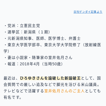
日刊ゲンダイ記事より
・党派：立憲民主党
・選挙区：新潟県（１期）
・元新潟県知事、医師、医学博士、弁護士
・東京大学医学部卒、東京大学大学院修了（放射線医
学）
・妻は小説家・随筆家の室井佑月さん
・報道：2018年4月（当時50歳）
最近は、
ひろゆきさんを論破した新論破王
として、国
会質問での厳しい追及などで脚光を浴びる米山議員。
テレビなどで活躍する
室井佑月さんのご主人
としても
有名です。