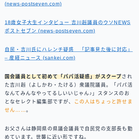
(news-postseven.com)
18歳女子大生インタビュー 吉川赳議員のウソNEWS
ポストセブン (news-postseven.com)
自民・吉川氏にハレンチ疑惑 「記事見た後に対応」
– 産経ニュース (sankei.com)
国会議員として初めて「パパ活疑惑」がスクープ
され
た吉川赳（よしかわ・たける）衆議院議員。「パパ活
なんてみんなやってるしいいじゃん♪」スタンスのお
となセレクト編集部ですが、
この人はちょっと許せま
せん……
。
お父さんは静岡県の県議会議員で自民党の支部長も勤
めています。世襲に近い形ですね。