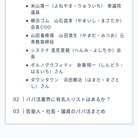
米山隆一（よねやま・りゅういち） 衆議院
議員
横浜ゴム 山石昌孝（やまいし・まさたか）
会長COO
山田養蜂場 山田満生（やまだ・みつお）元
専務取締役
システナ 逸見愛親（へんみ・よしちか）会
長
ポルノグラフィティ 新藤晴一（しんどう・
はるいち）さん
ダウンタウン 浜田雅功（はまだ・まさと
し）さん
パパ活業界に有名人リストはあるか？
芸能人・社長・議員のパパ活まとめ