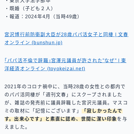
・東京大学法学部卒
・既婚（子ども２人）
・報道：2024年4月（当時49歳）
宮沢博行前防衛副大臣が28歳パパ活女子と同棲 | 文春
オンライン (bunshun.jp)
｢パパ活不倫で辞職｣宮澤元議員が許された”なぜ” | 東
洋経済オンライン (toyokeizai.net)
2021年のコロナ禍中に、当時28歳の女性との都内で
のパパ活同棲が「週刊文春」にスクープされました
が、雑誌の発売前に議員辞職した宮沢元議員。マスコ
ミの取材に「記憶にございます」
「寂しかったんで
す。出来心です」と素直に認め、世間に潔い印象
を与
えました。