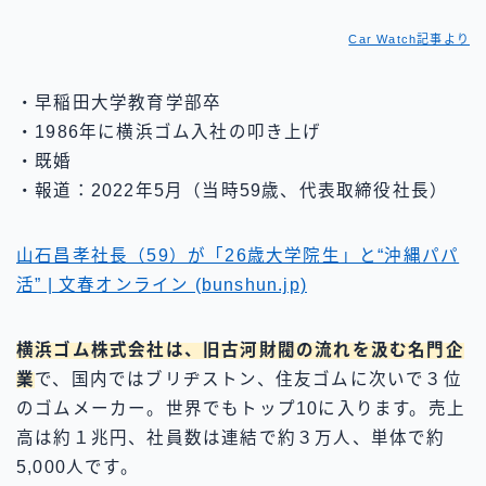
Car Watch記事より
・早稲田大学教育学部卒
・1986年に横浜ゴム入社の叩き上げ
・既婚
・報道：2022年5月（当時59歳、代表取締役社長）
山石昌孝社長（59）が「26歳大学院生」と“沖縄パパ
活” | 文春オンライン (bunshun.jp)
横浜ゴム株式会社は、旧古河財閥の流れを汲む名門企
業
で、国内ではブリヂストン、住友ゴムに次いで３位
のゴムメーカー。世界でもトップ10に入ります。売上
高は約１兆円、社員数は連結で約３万人、単体で約
5,000人です。