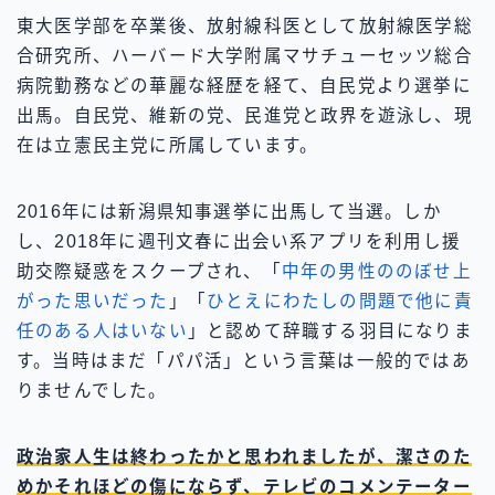
東大医学部を卒業後、放射線科医として放射線医学総
合研究所、ハーバード大学附属マサチューセッツ総合
病院勤務などの華麗な経歴を経て、自民党より選挙に
出馬。自民党、維新の党、民進党と政界を遊泳し、現
在は立憲民主党に所属しています。
2016年には新潟県知事選挙に出馬して当選。しか
し、2018年に週刊文春に出会い系アプリを利用し援
助交際疑惑をスクープされ、「
中年の男性ののぼせ上
がった思いだった
」「
ひとえにわたしの問題で他に責
任のある人はいない
」と認めて辞職する羽目になりま
す。当時はまだ「パパ活」という言葉は一般的ではあ
りませんでした。
政治家人生は終わったかと思われましたが、潔さのた
めかそれほどの傷にならず、テレビのコメンテーター