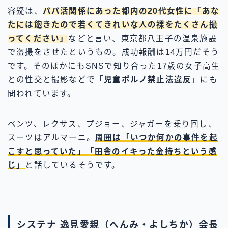
容疑は、
パパ活関係にあった都内の20代女性に「あな
たには飽きたので若くてきれいな人の裸をたくさん撮
ってください」
などと言い、東京都八王子の温泉施設
で盗撮をさせたというもの。成功報酬は14万円だそう
です。そのほかにもSNSで知り合った17歳の女子高生
との性交と撮影などで「
児童ポルノ禁止法違反
」にも
問われています。
ベンツ、レクサス、プジョー、ジャガーを乗り回し、
スーツはアルマーニ。
周囲は「いつか何かの事件を起
こすと思っていた」「田舎のイキった金持ちという感
じ」
と話しているそうです。
システナ 逸見愛親（へんみ・よしちか）会長