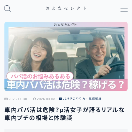
MENU
パパ活のやり方・基礎知識
パパ活アプリ比較
地域別パパ活ガイド
2025.11.30
2026.03.08
パパ活のやり方・基礎知識
車内パパ活は危険？p活女子が語るリアルな
車内プチの相場と体験談