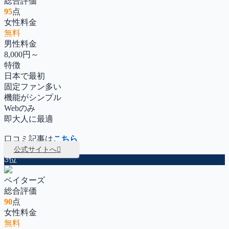
総合評価
95
点
女性料金
無料
男性料金
8,000円～
特徴
日本で最初
固定ファン多い
機能がシンプル
Webのみ
即大人に最適
口コミ記事は
こちら
公式サイトへ
3位
ペイターズ
総合評価
90
点
女性料金
無料