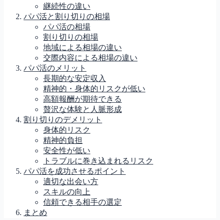
継続性の違い
パパ活と割り切りの相場
パパ活の相場
割り切りの相場
地域による相場の違い
交際内容による相場の違い
パパ活のメリット
長期的な安定収入
精神的・身体的リスクが低い
高額報酬が期待できる
贅沢な体験と人脈形成
割り切りのデメリット
身体的リスク
精神的負担
安全性が低い
トラブルに巻き込まれるリスク
パパ活を成功させるポイント
適切な出会い方
スキルの向上
信頼できる相手の選定
まとめ