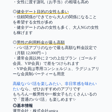
・女性に渡す謝礼（お手当）の相場も高め
◎
健全デート目的の女性も多い
・信頼関係ができてから大人の関係になること
を希望する女性が多め
・健全デートのみの女性も多く、大人NGの女性
も稼げます
◎
男性の利用料金が最も高額
・パパ活アプリのなかで最も高額な料金設定で
（月額 12,000円～）
・通常会員以外に２つの上位プラン（ゴールド
会員、VIP会員）で差をつけられます
・VIP会員は専用コンシェルジュ、ラグジュアリ
ーな会員制パーティーも用意
高級なパパ活を楽しみたい
、
非日常感を味わい
たい
なら、ぜひおすすめのアプリです
もちろん一般男性や一般女子もたくさんいるの
で「普通のパパ活」も楽しめます✨
◎基本情報
運営会社：株式会社amica