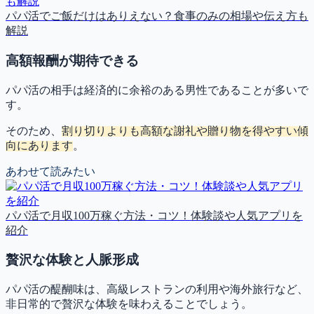
パパ活でご飯だけはありえない？食事のみの相場や伝え方も
解説
高額報酬が期待できる
パパ活の相手は経済的に余裕のある男性であることが多いで
す。
そのため、
割り切りよりも高額な謝礼や贈り物を得やすい傾
向にあります
。
あわせて読みたい
パパ活で月収100万稼ぐ方法・コツ！体験談や人気アプリを
紹介
贅沢な体験と人脈形成
パパ活の醍醐味は、
高級レストランの利用や海外旅行など、
非日常的で贅沢な体験を味わえること
でしょう。