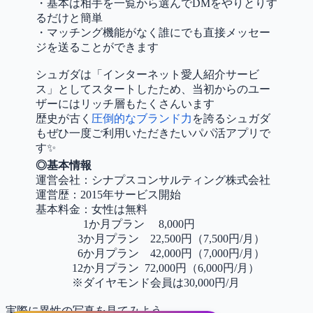
・基本は相手を一覧から選んでDMをやりとりす
るだけと簡単
・マッチング機能がなく誰にでも直接メッセー
ジを送ることができます
シュガダは「インターネット愛人紹介サービ
ス」としてスタートしたため、当初からのユー
ザーにはリッチ層もたくさんいます
歴史が古く
圧倒的なブランド力
を誇るシュガダ
もぜひ一度ご利用いただきたいパパ活アプリで
す✨
◎基本情報
運営会社：シナプスコンサルティング株式会社
運営歴：2015年サービス開始
基本料金：女性は無料
1か月プラン 8,000円
3か月プラン 22,500円（7,500円/月）
6か月プラン 42,000円（7,000円/月）
12か月プラン 72,000円（6,000円/月）
※ダイヤモンド会員は30,000円/月
実際に異性の写真を見てみよう