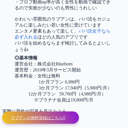
・プロフ動画up率が高く女性を動画で確認でき
るので失敗が少ないのも男性にうれしい
かわいい雰囲気のラブアンは、パパ活をカジュ
アルに楽しみたい若い女性に受けています
エンタメ要素もあって楽しく、
パパ活女子なら
必ず入れる
ほどの人気のアプリです
パパ活を始めるならまず検討してみるとよいし
ょう👍
◎基本情報
運営会社：株式会社Blueborn
運営歴：2019年3月サービス開始
基本料金：女性は無料
1か月プラン 6,980円
3か月プラン 17,940円（5,980円/月）
12か月プラン 59,760円（4,980円/月）
※プラチナ会員は19,800円/月
実際に異性の写真を見てみよう
ラブアンの無料登録はこちら