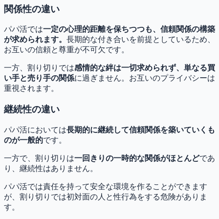
関係性の違い
パパ活では
一定の心理的距離を保ちつつも、信頼関係の構築
が求められます。
長期的な付き合いを前提としているため、
お互いの信頼と尊重が不可欠です。
一方、割り切りでは
感情的な絆は一切求められず、単なる買
い手と売り手の関係
に過ぎません。お互いのプライバシーは
重視されます。
継続性の違い
パパ活においては
長期的に継続して信頼関係を築いていくも
のが一般的
です。
一方で、割り切りは
一回きりの一時的な関係がほとんど
であ
り、継続性はありません。
パパ活では責任を持って安全な環境を作ることができます
が、割り切りでは初対面の人と性行為をする危険がありま
す。