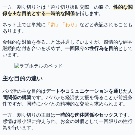
一方、
割り切りとは「割り切り援助交際」の略で、
性的な関
係を主な目的とする一時的な関係
を指します。
ネット上では単純に
「割」「わり」
などと表記されることも
あります。
金銭的な対価を得ることは共通していますが、感情的な絆や
継続的な付き合いを求めず、
一回限りの性行為を目的
として
います。
主な目的の違い
パパ活の主な目的は
デートやコミュニケーションを通じた人
間関係の構築
です。パパから経済的支援を得ることが前提条
件ですが、同時にパパとの精神的な交流も求められます。
一方、割り切りの主眼は
一時的な肉体関係やセックス
です。
感情は最小限に抑えられ、お金の対価として一回限りの性行
為を行います。