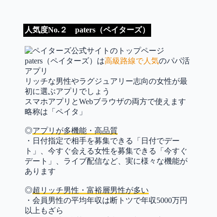
人気度No.２ paters（ペイターズ）
paters（ペイターズ）は
高級路線で人気
のパパ活
アプリ
リッチな男性やラグジュアリー志向の女性が最
初に選ぶアプリでしょう
スマホアプリとWebブラウザの両方で使えます
略称は「ペイタ」
◎
アプリが多機能・高品質
・日付指定で相手を募集できる「日付でデー
ト」、今すぐ会える女性を募集できる「今すぐ
デート」、ライブ配信など、実に様々な機能が
あります
◎
超リッチ男性・富裕層男性が多い
・会員男性の平均年収は断トツで年収5000万円
以上もざら