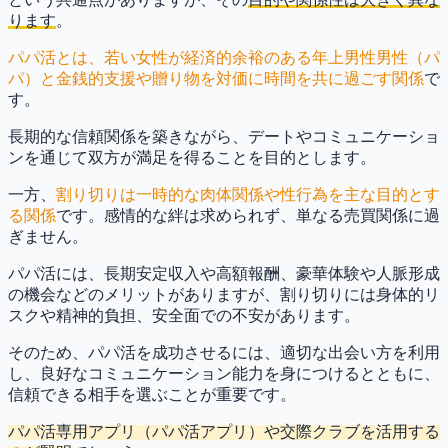
ります
。
パパ活とは、若い女性が経済的余裕のある年上男性男性（パ
パ）と金銭的支援や贈り物を対価に時間を共に過ごす関係
で
す。
長期的な信頼関係を築きながら、デートやコミュニケーショ
ンを通じて双方が満足を得ることを目的とします。
一方、
割り切りは一時的な肉体関係や性行為を主な目的とす
る関係
です。感情的な絆は求められず、単なる売買関係に過
ぎません。
パパ活には、長期安定収入や高額報酬、豪華体験や人脈形成
の機会などのメリットがありますが、割り切りには身体的リ
スクや精神的負担、安全面での不安があります。
そのため、パパ活を成功させるには、適切な出会い方を利用
し、良好なコミュニケーション能力を身につけるとともに、
信頼できる相手を選ぶことが重要です。
パパ活専用アプリ（パパ活アプリ）や交際クラブを活用する