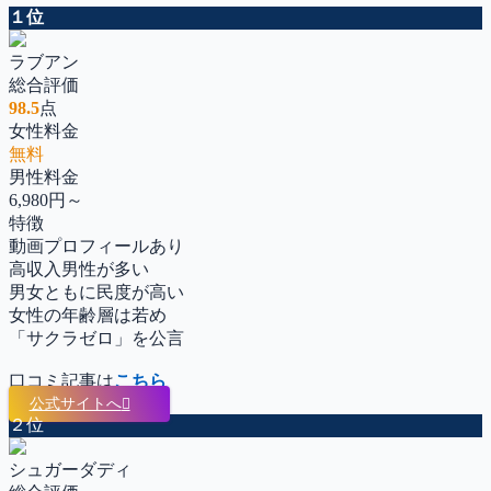
１位
ラブアン
総合評価
98.5
点
女性料金
無料
男性料金
6,980円～
特徴
動画プロフィールあり
高収入男性が多い
男女ともに民度が高い
女性の年齢層は若め
「サクラゼロ」を公言
口コミ記事は
こちら
公式サイトへ
２位
シュガーダディ