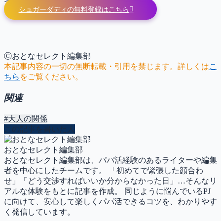
シュガーダディの無料登録はこちら
Ⓒおとなセレクト編集部
本記事内容の一切の無断転載・引用を禁じます。詳しくは
こ
ちら
をご覧ください。
関連
#大人の関係
この記事を書いた人
おとなセレクト編集部
おとなセレクト編集部は、パパ活経験のあるライターや編集
者を中心にしたチームです。 「初めてで緊張した顔合わ
せ」「どう交渉すればいいか分からなかった日」…そんなリ
アルな体験をもとに記事を作成。 同じように悩んでいるPJ
に向けて、安心して楽しくパパ活できるコツを、わかりやす
く発信しています。