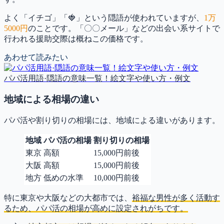
よく「イチゴ」「🍓」という隠語が使われていますが、
1万
5000円
のことです。「〇〇メール」などの出会い系サイトで
行われる援助交際は概ねこの価格です。
あわせて読みたい
パパ活用語·隠語の意味一覧！絵文字や使い方・例文
地域による相場の違い
パパ活や割り切りの相場には、地域による違いがあります。
地域
パパ活の相場
割り切りの相場
東京
高額
15,000円前後
大阪
高額
15,000円前後
地方
低めの水準
10,000円前後
特に東京や大阪などの大都市では、
裕福な男性が多く活動す
るため、パパ活の相場が高めに設定されがちです。