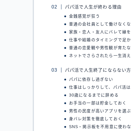
パパ活で人生が終わる理由
金銭感覚が狂う
普通の会社員として働けなく
家族・恋人・友人にバレて縁
仕事や結婚のタイミングで足
普通の恋愛観や男性観が育た
ネットでさらされたら一生消
パパ活で人生終了にならない
パパに依存し過ぎない
仕事はしっかりして、パパ活は
30歳になるまでに辞める
お手当の一部は貯金しておく
男性の民度が高いアプリを選
身バレ対策を徹底しておく
SNS・掲示板を不用意に使わ