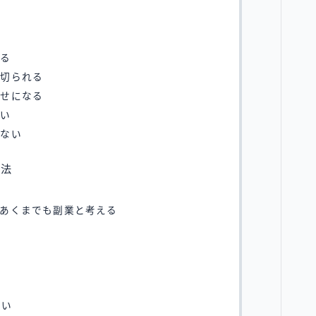
なる
を切られる
かせになる
ない
えない
方法
あくまでも副業と考える
ぶ
ない